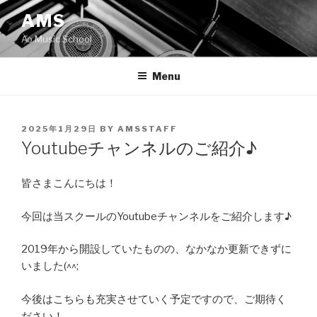
Skip
AMS
to
Ao Music School
content
Menu
POSTED
2025年1月29日
BY
AMSSTAFF
ON
Youtubeチャンネルのご紹介♪
皆さまこんにちは！
今回は当スクールのYoutubeチャンネルをご紹介します♪
2019年から開設していたものの、なかなか更新できずに
いました(^^;
今後はこちらも充実させていく予定ですので、ご期待く
ださい！